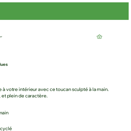
dues
à votre intérieur avec ce toucan sculpté à la main.
 et plein de caractère.
main
ecyclé