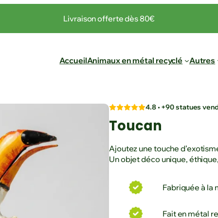
Livraison offerte dès 80€
Accueil
Animaux en métal recyclé
Autres
4.8 • +90 statues ven
Toucan
Ajoutez une touche d’exotisme 
Un objet déco unique, éthique,
Fabriquée à la 
Fait en métal r