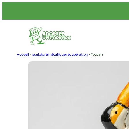
Accueil
>
sculpture métallique récupération
>
Toucan