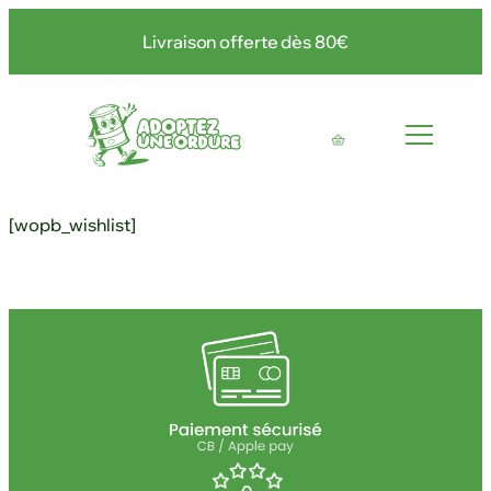
Aller
Livraison offerte dès 80€
au
contenu
[wopb_wishlist]