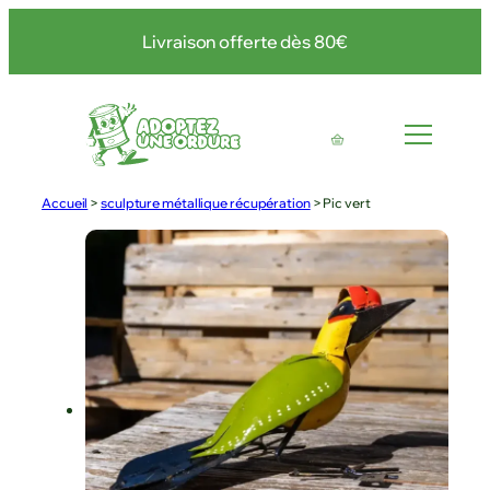
Livraison offerte dès 80€
Accueil
>
sculpture métallique récupération
>
Pic vert